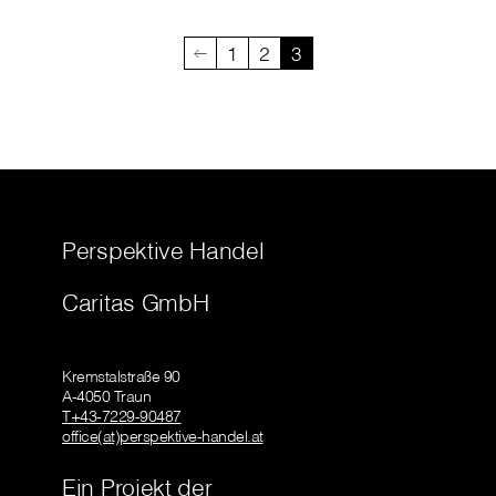
1
2
3
Perspektive Handel
Caritas GmbH
Kremstalstraße 90
A-4050 Traun
T+43-7229-90487
office(at)perspektive-handel.at
Ein Projekt der