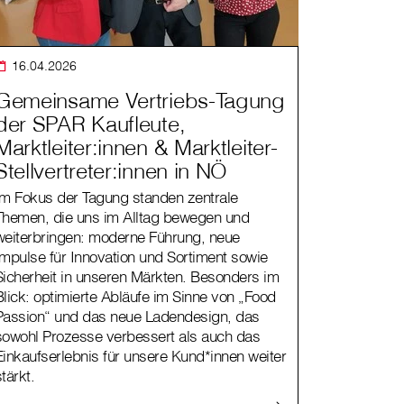
16.04.2026
Gemeinsame Vertriebs-Tagung
der SPAR Kaufleute,
Marktleiter:innen & Marktleiter-
Stellvertreter:innen in NÖ
Im Fokus der Tagung standen zentrale
Themen, die uns im Alltag bewegen und
weiterbringen: moderne Führung, neue
Impulse für Innovation und Sortiment sowie
Sicherheit in unseren Märkten. Besonders im
Blick: optimierte Abläufe im Sinne von „Food
Passion“ und das neue Ladendesign, das
sowohl Prozesse verbessert als auch das
Einkaufserlebnis für unsere Kund*innen weiter
stärkt.