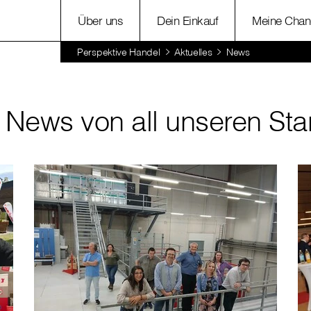
Über uns
Dein Einkauf
Meine Chan
Perspektive Handel
Aktuelles
News
e News von all unseren St