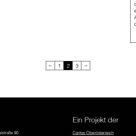
1
2
3
Ein Projekt der
lstraße 90
Caritas Oberösterreich