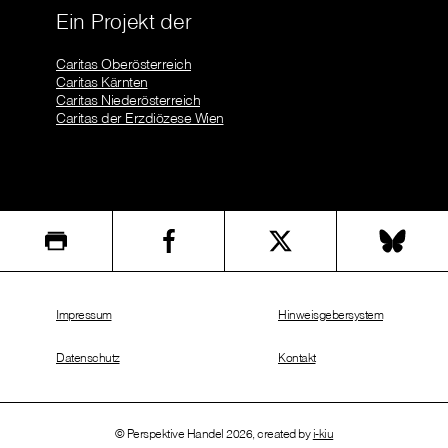
Ein Projekt der
Caritas Oberösterreich
Caritas Kärnten
Caritas Niederösterreich
Caritas der Erzdiözese Wien
Impressum
Hinweisgebersystem
Datenschutz
Kontakt
© Perspektive Handel 2026, created by
i-kiu