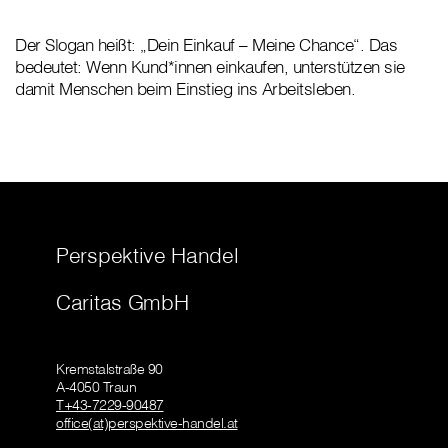
Der Slogan heißt: „Dein Einkauf – Meine Chance“. Das
bedeutet: Wenn Kund*innen einkaufen, unterstützen sie
damit Menschen beim Einstieg ins Arbeitsleben.
Perspektive Handel
Caritas GmbH
Kremstalstraße 90
A-4050 Traun
T+43-7229-90487
office(at)perspektive-handel.at